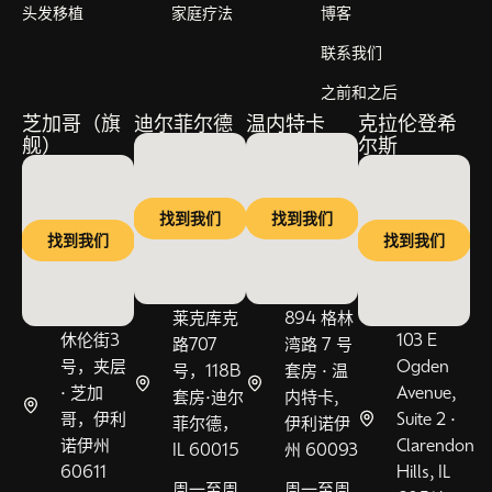
头发移植
家庭疗法
博客
联系我们
之前和之后
芝加哥（旗
迪尔菲尔德
温内特卡
克拉伦登希
舰）
尔斯
找到我们
找到我们
找到我们
找到我们
莱克库克
894 格林
休伦街3
103 E
路707
湾路 7 号
号，夹层
Ogden
号，118B
套房 • 温
• 芝加
Avenue,
套房•迪尔
内特卡,
哥，伊利
Suite 2 •
菲尔德，
伊利诺伊
诺伊州
Clarendon
IL 60015
州 60093
60611
Hills, IL
周一至周
周一至周