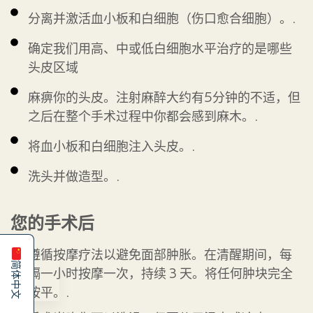
分离并激活血小板和白细胞（伤口愈合细胞）。.
确定我们用高、中或低白细胞水平治疗的是哪些
头皮区域
麻痹你的头皮。注射麻醉大约有5分钟的不适，但
之后在整个手术过程中你都会感到麻木。.
将血小板和白细胞注入头皮。.
洗头并做造型。.
Español
您的手术后
English
遵循按摩疗法以避免面部肿胀。在清醒期间，每
简体中文
隔一小时按摩一次，持续 3 天。将任何肿块完全
按平。.