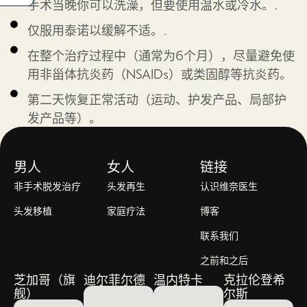
手术当晚你可以洗澡，但要使用温水或冷水。.
仅服用泰诺以缓解不适。.
在整个治疗过程中（通常为6个月），尽量避免使
用非甾体抗炎药（NSAIDs）或类固醇等抗炎药。
第二天恢复正常活动（运动、护发产品、局部护
发产品等）。
男人
女人
链接
非手术脱发治疗
头发再生
认识维奈医生
头发移植
家庭疗法
博客
联系我们
之前和之后
芝加哥（旗
迪尔菲尔德
温内特卡
克拉伦登希
舰）
尔斯