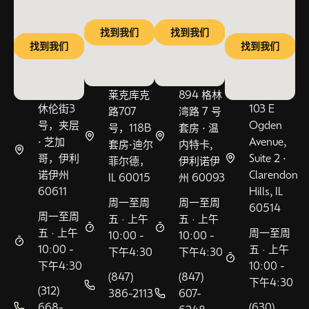
找到我们
找到我们
找到我们
找到我们
莱克库克
894 格林
休伦街3
103 E
路707
湾路 7 号
号，夹层
Ogden
号，118B
套房 • 温
• 芝加
Avenue,
套房•迪尔
内特卡,
哥，伊利
Suite 2 •
菲尔德，
伊利诺伊
诺伊州
Clarendon
IL 60015
州 60093
60611
Hills, IL
周一至周
周一至周
60514
周一至周
五 · 上午
五 · 上午
五 · 上午
周一至周
10:00 -
10:00 -
10:00 -
五 · 上午
下午4:30
下午4:30
下午4:30
10:00 -
(847)
(847)
下午4:30
(312)
386-2113
607-
668-
(630)