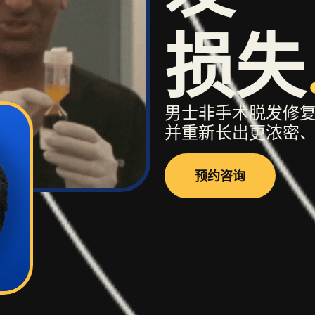
损失
男士非手术脱发修
并重新长出更浓密、
预约咨询