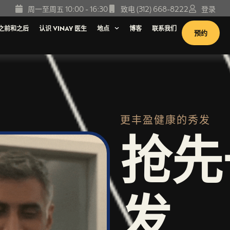
周一至周五 10:00 - 16:30
致电 (312) 668-8222
登录
之前和之后
认识 VINAY 医生
地点
博客
联系我们
预约
更丰盈健康的秀发
抢先
发