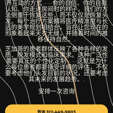
界互动的方式——你的自信、你的自我
认知、你走进房间时的样子。我们的方
法侧重于恢复这些，而不仅仅是恢复头
发。每个治疗方案都将医疗精准度与长
远的美学规划相结合，旨在让您现在的
形象看起来天衣无缝，并随着时间的推
移保持自然。.
芝加哥的患者群体反映了各种各样的发
质、脱发模式和临床需求。这种广泛性
需要真正的个性化定制——这就是为什
么每位患者都要接受详细的评估，不仅
要考虑他们头发目前的状况，还要考虑
其未来的发展趋势。.
安排一次咨询
致电 312-449-9805