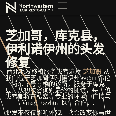
芝加哥，库克县，
伊利诺伊州的头发
修复
西北毛发移植服务患者遍及
芝加哥
从
我们位于芝加哥伊利诺伊州 60611 希伦
街东 3 号 3 楼的诊所，服务于库克
县。从初次咨询到最终的随访，每一位
患者都将在私密、专业的环境中直接与
Vinay Rawlani 医生合作。.
脱发不仅仅影响外观。它会改变你与世