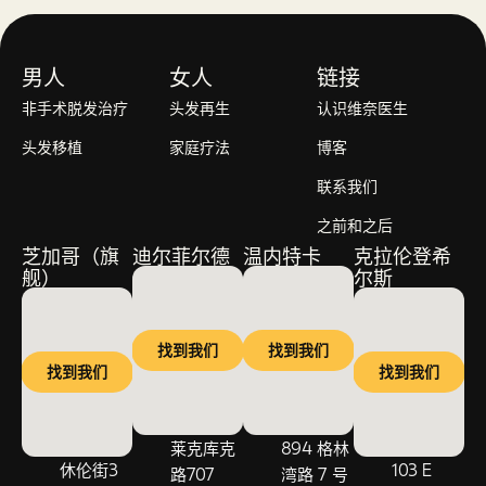
男人
女人
链接
非手术脱发治疗
头发再生
认识维奈医生
头发移植
家庭疗法
博客
联系我们
之前和之后
芝加哥（旗
迪尔菲尔德
温内特卡
克拉伦登希
舰）
尔斯
找到我们
找到我们
找到我们
找到我们
莱克库克
894 格林
休伦街3
103 E
路707
湾路 7 号