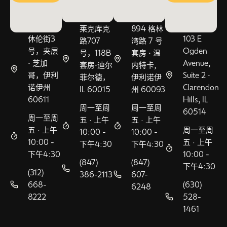
莱克库克
894 格林
休伦街3
103 E
路707
湾路 7 号
号，夹层
Ogden
号，118B
套房 • 温
• 芝加
Avenue,
套房•迪尔
内特卡,
哥，伊利
Suite 2 •
菲尔德，
伊利诺伊
诺伊州
Clarendon
IL 60015
州 60093
60611
Hills, IL
周一至周
周一至周
60514
周一至周
五 · 上午
五 · 上午
五 · 上午
周一至周
10:00 -
10:00 -
10:00 -
五 · 上午
下午4:30
下午4:30
下午4:30
10:00 -
(847)
(847)
下午4:30
(312)
386-2113
607-
668-
(630)
6248
8222
528-
1461