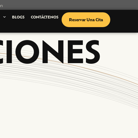
ón
S
BLOGS
CONTÁCTENOS
Reservar Una Cita
CIONES