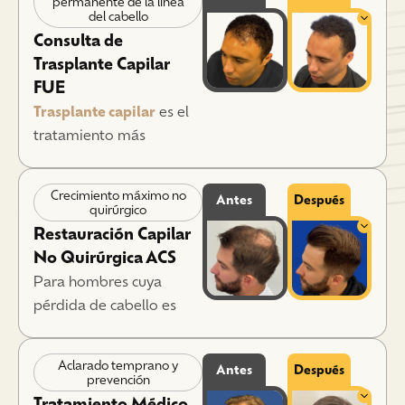
permanente de la línea
del cabello
Consulta de
Trasplante Capilar
FUE
Trasplante capilar
es el
tratamiento más
definitivo, que permite
mover físicamente el
Crecimiento máximo no
Antes
Después
cabello al área de
quirúrgico
pérdida. Northwestern
Restauración Capilar
Hair es conocido por su
No Quirúrgica ACS
técnica avanzada, Micro
Para hombres cuya
PUE, un refinamiento de
pérdida de cabello es
la FUE estándar
menos severa y puede
diseñado para producir
responder bien al
Aclarado temprano y
injertos más sanos y
Antes
Después
cuidado no quirúrgico, el
prevención
resultados más naturales
Suero Celular Autólogo
Tratamiento Médico