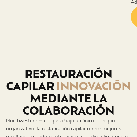
Ad
RESTAURACIÓN
CAPILAR
INNOVACIÓN
MEDIANTE LA
COLABORACIÓN
Northwestern Hair opera bajo un único principio
organizativo: la restauración capilar ofrece mejores
resultados cuando se sitúa junto a las disciplinas que no