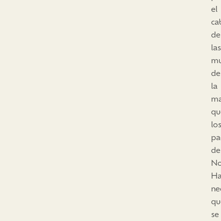
el
ca
de
las
mu
de
la
ma
qu
lo
pa
de
No
Ha
ne
qu
se