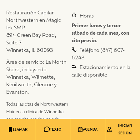
Restauración Capilar
Horas
Northwestern en Magic
Primer lunes y tercer
Ink SMP
sábado de cada mes, con
894 Green Bay Road,
cita previa.
Suite 7
Winnetka, IL 60093
Teléfono (847) 607-
6248
Área de servicio: La North
Estacionamiento en la
Shore, incluyendo
calle disponible
Winnetka, Wilmette,
Kenilworth, Glencoe y
Evanston.
Todas las citas de Northwestern
Hair en la clínica de Winnetka
son con cita previa y puede
INICIAR
programarla directamente a
LLAMAR
TEXTO
AGENDA
SESIÓN
través del enlace a