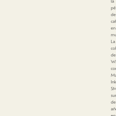
la
pé
de
ca
en
mu
La
co
de
Wi
co
Ma
In
S
su
de
añ
en