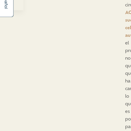
Español
ci
AC
su
ce
au
el
pr
no
qu
qu
ha
ca
lo
qu
es
po
pa