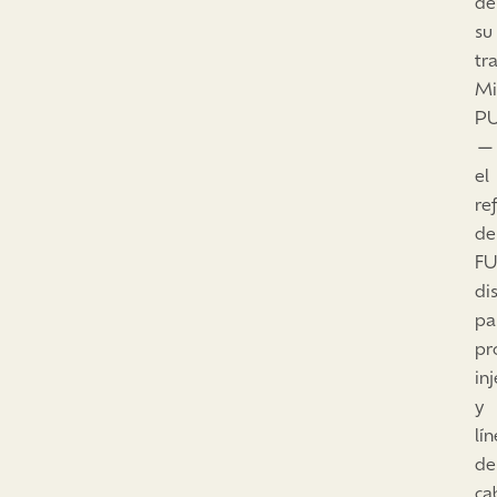
de
su
tr
Mi
P
—
el
re
de
FU
di
pa
pr
in
y
lí
de
ca