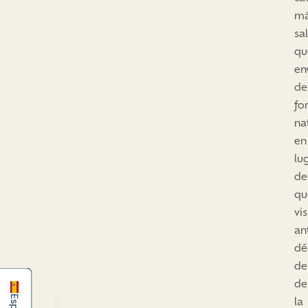
m
sa
qu
en
de
fo
na
en
lu
de
qu
vi
an
简体中文
dé
English
de
de
la