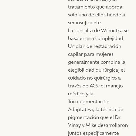
15% de los hombres
pueden realizar de forma
tratamiento que aborda
necesitan tratamientos
virtual o en persona en la
solo uno de ellos tiende a
de mantenimiento cada
oficina de Clarendon
ser insuficiente.
9-24 meses.
Hills, lo que prefiera.
La consulta de Winnetka se
Los tratamientos de ACS
basa en esa complejidad.
están disponibles en la
Un plan de restauración
oficina de Clarendon Hills
capilar para mujeres
y no requieren un viaje al
generalmente combina la
centro.
elegibilidad quirúrgica, el
cuidado no quirúrgico a
través de ACS, el manejo
médico y la
Tricopigmentación
Adaptativa, la técnica de
pigmentación que el Dr.
Vinay y Mike desarrollaron
juntos específicamente