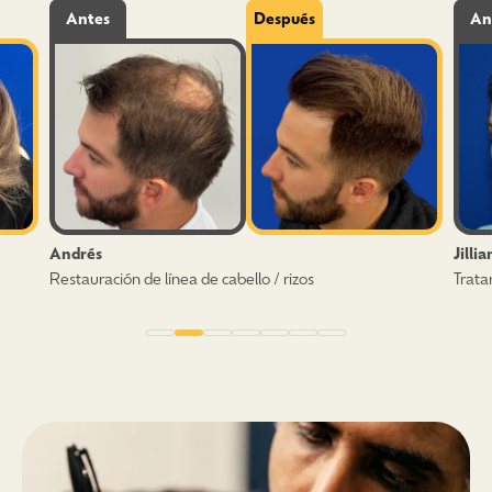
Antes
Después
An
Andrés
Jilli
Restauración de línea de cabello / rizos
Trata