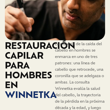
RESTAURACIÓN
La mayoría de la caída del
cabello en hombres se
CAPILAR
enmarca en uno de tres
PARA
patrones: una línea de
cabello que retrocede, una
HOMBRES
coronilla que se adelgaza o
EN
ambas. La consulta
Winnetka evalúa la salud
WINNETKA
del cabello, la trayectoria
de la pérdida en la próxima
década y la edad, y luego