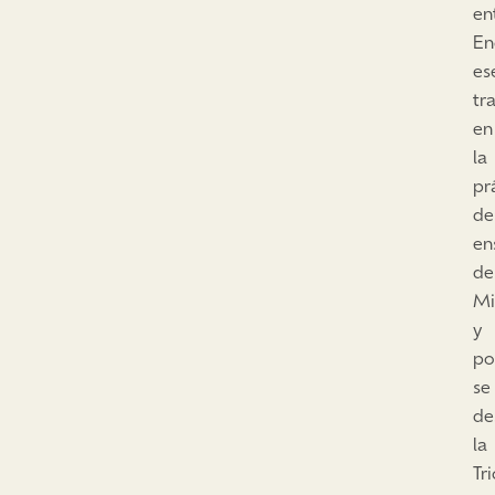
en
En
es
tr
en
la
pr
de
en
de
Mi
y
po
se
de
la
Tr