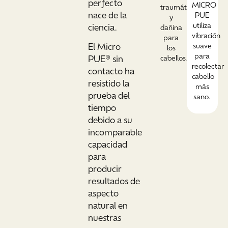
perfecto
MICRO
traumática
nace de la
PUE
y
utiliza
ciencia.
dañina
vibración
para
El Micro
suave
los
para
PUE® sin
cabellos.
recolectar
contacto ha
cabello
resistido la
más
prueba del
sano.
tiempo
debido a su
incomparable
capacidad
para
producir
resultados de
aspecto
natural en
nuestras