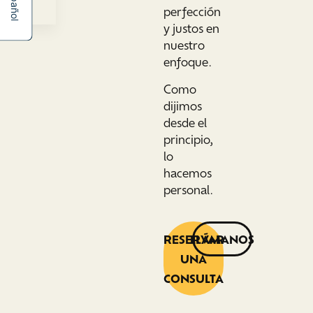
Español
perfección
y justos en
nuestro
enfoque.
Como
dijimos
desde el
principio,
lo
hacemos
personal.
RESERVAR
LLÁMANOS
UNA
CONSULTA