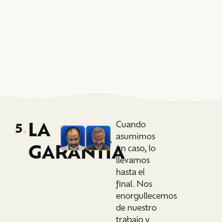
LA
Cuando
5
.
asumimos
GARANTÍA
un caso, lo
llevamos
hasta el
final. Nos
enorgullecemos
de nuestro
trabajo y