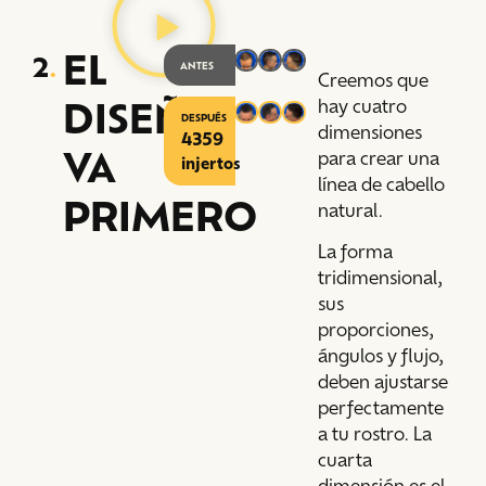
EL
2
.
ANTES
Creemos que
DISEÑO
hay cuatro
DESPUÉS
dimensiones
4359
VA
para crear una
injertos
línea de cabello
PRIMERO
natural.
La forma
tridimensional,
sus
proporciones,
ángulos y flujo,
deben ajustarse
perfectamente
a tu rostro. La
cuarta
dimensión es el