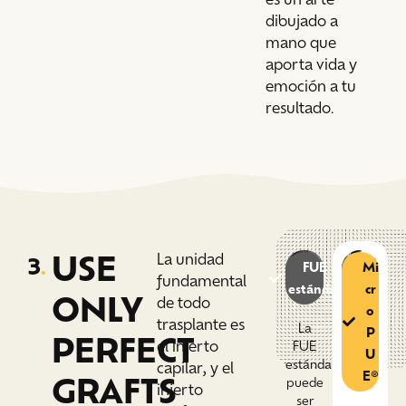
dibujado a
mano que
aporta vida y
emoción a tu
resultado.
USE
La unidad
3
.
FUE
Mi
fundamental
estándar
cr
ONLY
de todo
o
trasplante es
La
P
PERFECT
el injerto
FUE
U
estándar
capilar, y el
E®
GRAFTS
puede
injerto
ser