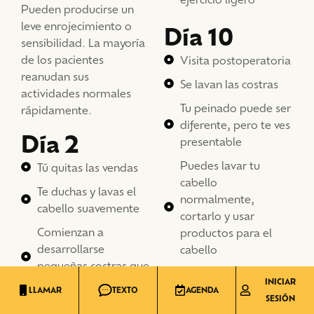
Pueden producirse un
leve enrojecimiento o
Día 10
sensibilidad. La mayoría
de los pacientes
Visita postoperatoria
reanudan sus
Se lavan las costras
actividades normales
Tu peinado puede ser
rápidamente.
diferente, pero te ves
Día 2
presentable
Puedes lavar tu
Tú quitas las vendas
cabello
Te duchas y lavas el
normalmente,
cabello suavemente
cortarlo y usar
Comienzan a
productos para el
desarrollarse
cabello
pequeñas costras que
Reanudar el ejercicio
duran 10 días.
INICIAR
normal
LLAMAR
TEXTO
AGENDA
SESIÓN
Las personas que se