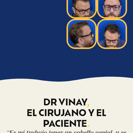
DR VINAY
,
EL CIRUJANO Y EL
PACIENTE
.
“Es mi trabajo tener un cabello genial, y es