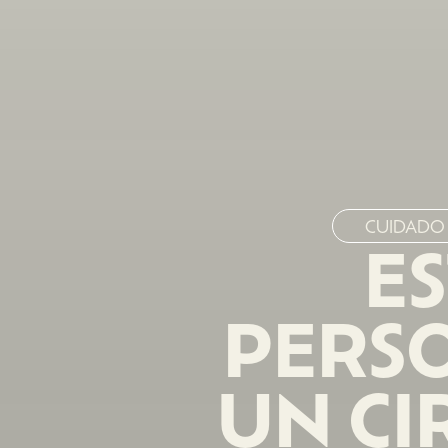
CUIDADO
ES
PERS
UN CI