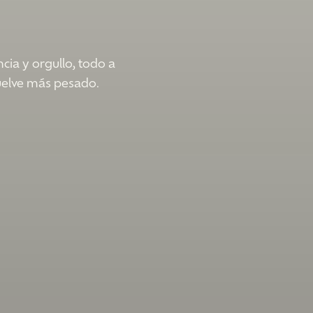
ncia y orgullo, todo a
vuelve más pesado.