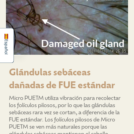
简体中文
English
Español
Glándulas sebáceas
dañadas de FUE estándar
Micro PUETM utiliza vibración para recolectar
los folículos pilosos, por lo que las glándulas
sebáceas rara vez se cortan, a diferencia de la
FUE estándar. Los folículos pilosos de Micro
PUETM se ven más naturales porque las
glándulas sebáceas mantienen el cabello