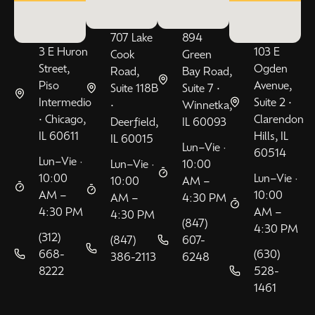
707 Lake
894
3 E Huron
103 E
Cook
Green
Street,
Ogden
Road,
Bay Road,
Piso
Avenue,
Suite 118B
Suite 7 •
Intermedio
Suite 2 •
•
Winnetka,
• Chicago,
Clarendon
Deerfield,
IL 60093
IL 60611
Hills, IL
IL 60015
Lun–Vie ·
60514
Lun–Vie ·
Lun–Vie ·
10:00
10:00
Lun–Vie ·
10:00
AM –
AM –
10:00
AM –
4:30 PM
4:30 PM
AM –
4:30 PM
(847)
4:30 PM
(312)
(847)
607-
668-
(630)
386-2113
6248
8222
528-
1461