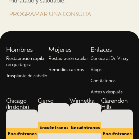
hidratado y saludable.
PROGRAMAR UNA CONSULTA
Hombres
Mujeres
Enlaces
Restauración capilar
Restauración capilar
Conoce al Dr. Vinay
no quirúrgica
Remedios caseros
Blogs
Trasplante de cabello
Contáctenos
Antes y después
Chicago
Ciervo
Winnetka
Clarendon
(Insígnia)
Hills
Encuéntranos
Encuéntranos
Encuéntranos
Encuéntranos