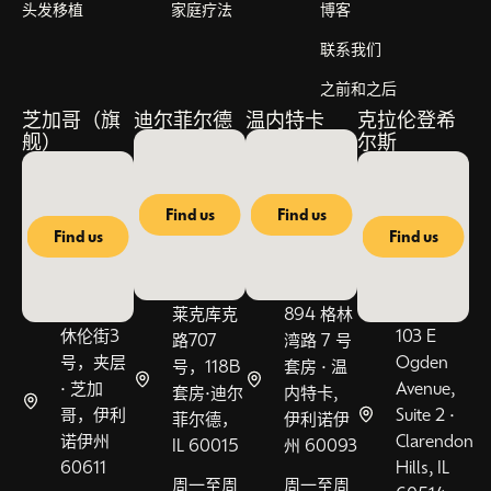
头发移植
家庭疗法
博客
联系我们
之前和之后
芝加哥（旗
迪尔菲尔德
温内特卡
克拉伦登希
舰）
尔斯
Find us
Find us
Find us
Find us
莱克库克
894 格林
休伦街3
103 E
路707
湾路 7 号
号，夹层
Ogden
号，118B
套房 • 温
• 芝加
Avenue,
套房•迪尔
内特卡,
哥，伊利
Suite 2 •
菲尔德，
伊利诺伊
诺伊州
Clarendon
IL 60015
州 60093
60611
Hills, IL
周一至周
周一至周