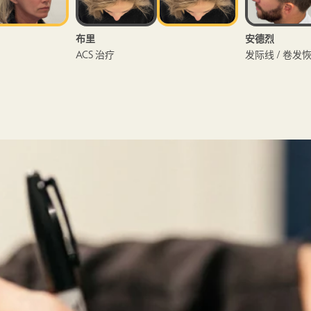
安德烈
吉莉安
发际线 / 卷发恢复
医疗救治