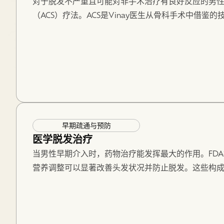
对于脱发不严重且可能对非手术治疗有良好反应的男
（ACS）疗法。ACS是Vinay医生从骨科手术中借鉴
Hair，我们致力于提供一种真正的非手术替代方案，
ACS疗法包括在6个月内进行4次门诊治疗，通常在首
法若与药物治疗相结合，可作为一项确切的长期方案，
性需要每9至24个月接受一次维持治疗。.
ACS 治疗可在克拉伦登山办公室进行，无需前往市中心
早期疏通与预防
医学脱发治疗
当男性早期介入时，药物治疗能发挥最大的作用。FD
营养调整可以显著改善头发状况并防止脱发。这些构
是结构化的监测，该监测根据具体病情调整治疗方案。
西北大学毛发科的大部分医疗疗程都可以在家进行。患者可以直接
物、治疗和设备，然后送货上门。复诊可以线上进行，也可以选
公室亲自就诊。.