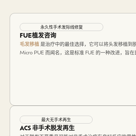
永久性手术发际线修复
FUE植发咨询
毛发移植
是治疗中的最佳选择，它可以将头发移植到脱发区域。
Micro PUE 而闻名，这是标准 FUE 的一种改进，
然的效果。.
克拉伦登山咨询旨在全面规划流程，避免患者前往市中心。Vi
Hair的发际线，以确保自然外观。.
毛发移植手术本身在我们芝加哥总部进行，那里最先
最大无手术再生
ACS 非手术脱发再生