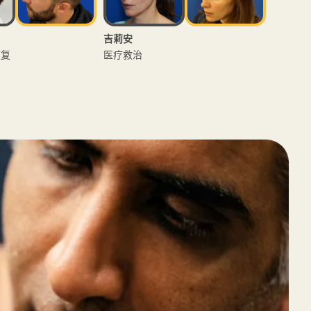
白兰地
ACS 治