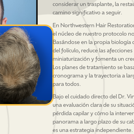
considerar un trasplante, la rest
camino significativo a seguir.
En Northwestern Hair Restoration,
el núcleo de nuestro protocolo n
Basándose en la propia biología d
del folículo, reduce las afeccione
miniaturización y fomenta un cre
Los planes de tratamiento se basa
cronograma y la trayectoria a lar
para todos.
Bajo el cuidado directo del Dr. V
una evaluación clara de su situaci
pérdida capilar y cómo la interve
panorama a largo plazo de su cab
es una estrategia independiente.