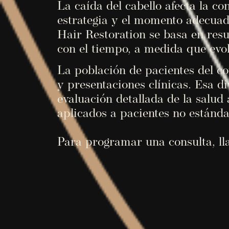
La caída del cabello afecta la c
estrategia y el momento adecuad
Hair Restoration se basa en resu
con el tiempo, a medida que evol
La población de pacientes del co
y presentaciones clínicas. Esa 
evaluación detallada de la salud 
aplicados a pacientes no estánda
Para programar una consulta, ll