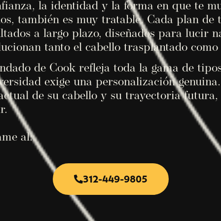
onfianza, la identidad y la forma en que te 
os, también es muy tratable. Cada plan de
ltados a largo plazo, diseñados para lucir n
ucionan tanto el cabello trasplantado como e
ndado de Cook refleja toda la gama de tipos
diversidad exige una personalización genuin
actual de su cabello y su trayectoria futura,
r.
ame al:
312-449-9805