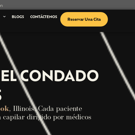
ón
S
BLOGS
CONTÁCTENOS
Reservar Una Cita
 EL CONDADO
S
ook
, Illinois. Cada paciente
 capilar dirigido por médicos