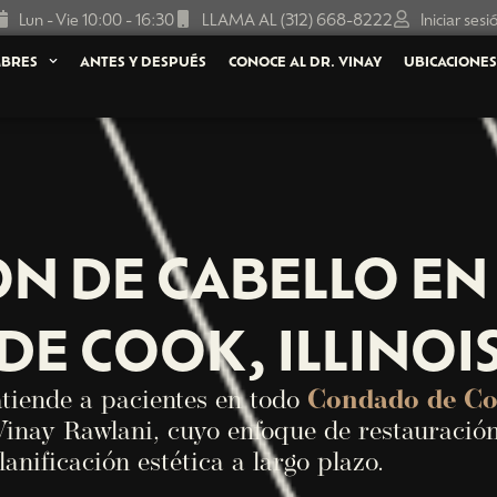
Lun - Vie 10:00 - 16:30
LLAMA AL (312) 668-8222
Iniciar sesi
BRES
ANTES Y DESPUÉS
CONOCE AL DR. VINAY
UBICACIONE
ÓN DE CABELLO EN
DE COOK, ILLINOI
tiende a pacientes en todo
Condado de C
Vinay Rawlani, cuyo enfoque de restauración
nificación estética a largo plazo.