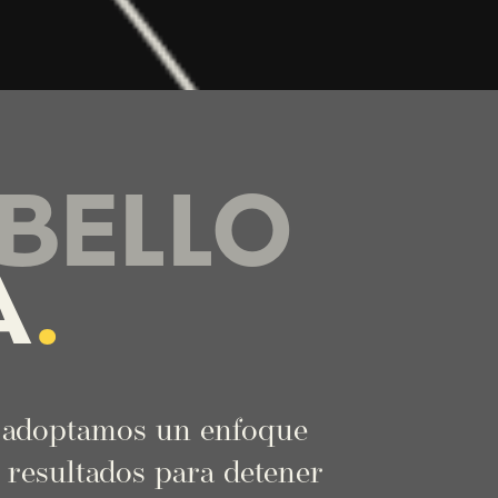
ABELLO
A
.
 adoptamos un enfoque
a resultados para detener