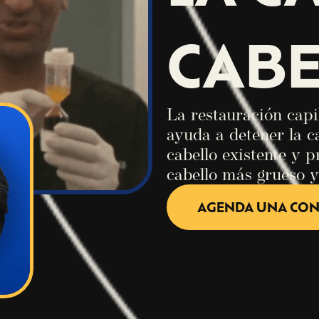
CABE
La restauración cap
ayuda a detener la c
cabello existente y 
cabello más grueso 
AGENDA UNA CON