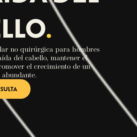
LLO
.
ilar no quirúrgica para hombres
aída del cabello, mantener el
promover el crecimiento de un
y abundante.
SULTA