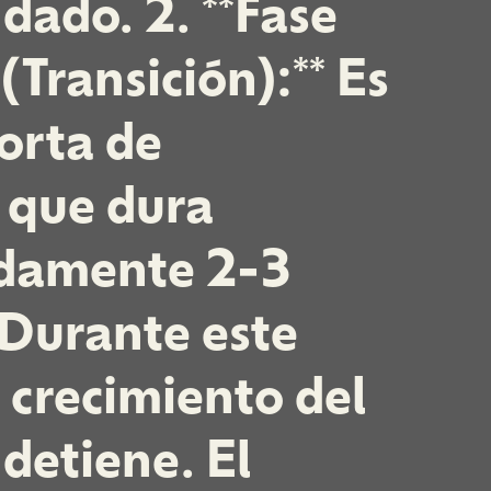
ado. 2. **Fase
Transición):** Es
orta de
n que dura
damente 2-3
Durante este
 crecimiento del
 detiene. El