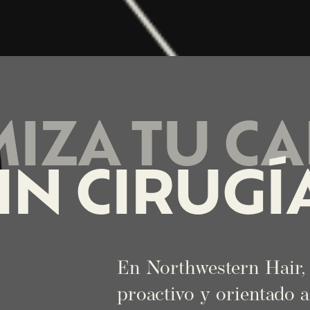
IZA TU C
IN CIRUGÍ
En Northwestern Hair,
proactivo y orientado 