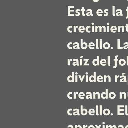
Esta es la
crecimient
cabello. L
raíz del fo
dividen r
creando n
cabello. E
aproxima