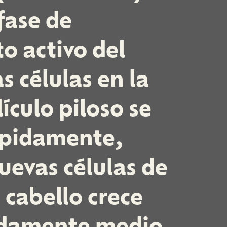
 fase de
o activo del
as células en la
lículo piloso se
ápidamente,
uevas células de
l cabello crece
damente medio