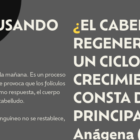
AUSANDO
¿
EL CABE
REGENER
UN CICLO
CRECIMI
a la mañana. Es un proceso
 provoca que los folículos
CONSTA D
mo respuesta, el cuerpo
cabelludo.
PRINCIPAL
sanguíneo no se restablece,
Anágena (