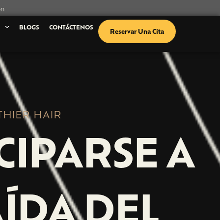
ón
S
BLOGS
CONTÁCTENOS
Reservar Una Cita
THIER HAIR
CIPARSE A
AÍDA DEL