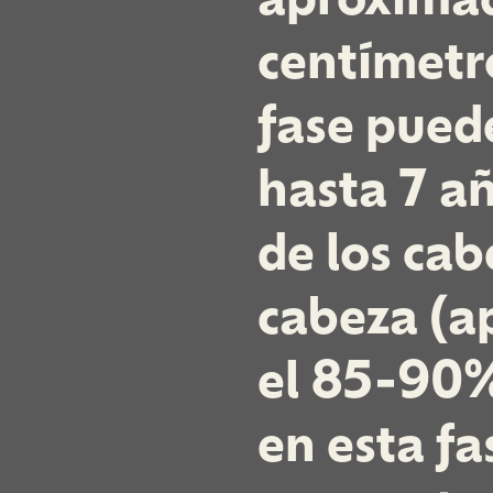
centímetr
fase pued
hasta 7 a
de los cab
cabeza (
el 85-90%
en esta fa