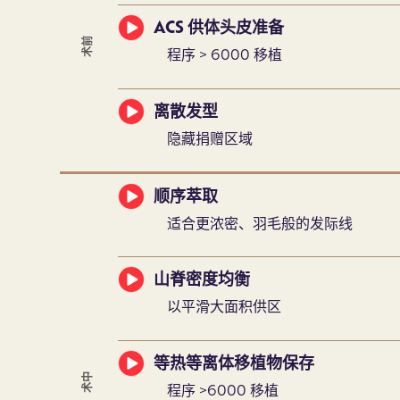
ACS 供体头皮准备
术前
程序 > 6000 移植
离散发型
隐藏捐赠区域
顺序萃取
适合更浓密、羽毛般的发际线
山脊密度均衡
以平滑大面积供区
等热等离体移植物保存
术中
程序 >6000 移植