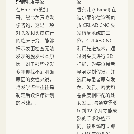
注册毛发学家
家
在HairLab芝加
香奈儿 (Chanel) 在
哥，黛比负责毛发
迪尔菲尔德诊所负
学咨询，这是一项
责 CRLAB CNC 头
对头发和头皮进行
发修复系统的工
的临床研究，能够
作。CRLAB CNC
揭示表面检查无法
利用先进技术，通
发现的脱发根本原
过对头皮进行 3D
因。对于那些脱发
扫描，为每位患者
多年却找不到明确
量身定制假发，并
原因的女性来说，
选用与患者原有发
毛发学评估往往是
色、发质、密度和
制定后续治疗计划
卷曲度相匹配的处
的基础。.
女发……与通常需要
6 到 12 个月才能成
熟的手术移植不
同，该系统可立即
提供浓密的头发。.