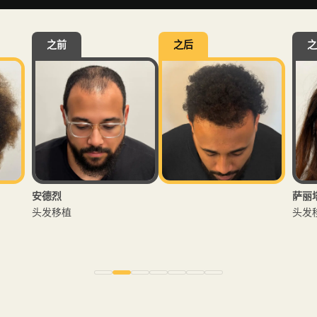
之前
之后
之
安德烈
萨丽
头发移植
头发