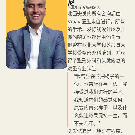
尼
持毛发的自然生长。.
与男性相同，包括供体评
西北毛发移植创始人
北西安发的所有咨询都由
估、发际线设计、毛囊单
Vinay 医生亲自进行。所有
位数量预测和定价。然
的手术、发际线设计以及长
而，候选人评估更加保
期的随访也都是由他负责。
守，因为女性脱发通常需
他曾在西北大学和芝加哥大
要结合药物治疗和再生治
学接受整形外科培训，并获
疗，或者单用这些治疗方
得了整形外科和头发修复的
式。一旦明确了候选资格
双重专业认证。.
和可能的结果，许多女性
“我曾坐在这把椅子的一
会更有信心。.
边，也曾坐在另一边。我
咨询的坦诚版本是，对许
接受过我们进行的手术。
多女性来说，答案不是手
我知道它们的感觉如何，
术——至少现在还不是。
康复的真实样子，以及什
对于符合手术条件的女
么能让效果保持一生，而
性，Vinay医生在我们芝加
不是几年。”
哥主诊所设计并进行手
头发修复是一项医疗程序，