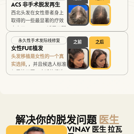
ACS 非手术脱发再生
这些都是一个治疗方案能
西北头发在女性患者身上
提供最大帮助的时刻。.
取得的一些最显著的疗效
Vinay 医生直接管理治疗
来自于ACS。ACS适用于那
方案，并根据治疗数月后
些出现弥漫性脱发、早期
的反应进行调整。.
永久性手术发际线修复
之前
之后
至中期女性型脱发，或者
女性FUE植发
脱发已开始但尚未到进行
头发移植是女性的一个真
移植手术时机的患者。这
实选择
, ，并且候选人标准
种非手术方案针对的是仍
与男性不同。合适的候选
然存活但功能低于正常水
人应具有稳定的供体密
平的毛囊。在合适的病例
度、清晰的脱发模式以及
中，该治疗可以带来显著
符合手术预期效果的目
的再生效果，从而将手术
标。手术适用于特定类型
推迟数年，甚至完全取消
的女性脱发——发缝线处
手术计划。在合适的病例
解决你的脱发问题
医生
局部稀疏、明确的接受区
中，这种方法可以在不立
域，或在供体区域支持下
VINAY 医生
拉瓦
即进行手术的情况下，支
的发际线修复。咨询过程