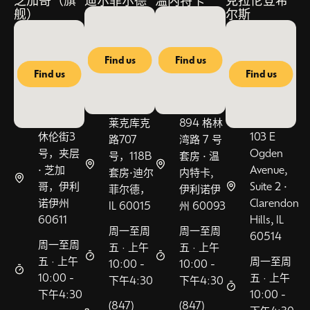
舰）
尔斯
Find us
Find us
Find us
Find us
莱克库克
894 格林
休伦街3
103 E
路707
湾路 7 号
号，夹层
Ogden
号，118B
套房 • 温
• 芝加
Avenue,
套房•迪尔
内特卡,
哥，伊利
Suite 2 •
菲尔德，
伊利诺伊
诺伊州
Clarendon
IL 60015
州 60093
60611
Hills, IL
周一至周
周一至周
60514
周一至周
五 · 上午
五 · 上午
五 · 上午
周一至周
10:00 -
10:00 -
10:00 -
五 · 上午
下午4:30
下午4:30
下午4:30
10:00 -
(847)
(847)