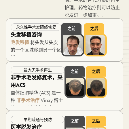
护理。药物治疗则可以防止
脱发进一步加重。.
永久性手术发际线修复
之前
之后
头发移植咨询
毛发移植
将头发从头皮
的一个区域移到另一个区
域。Northwestern Hair
以其先进的技术而闻名，
最大无手术再生
之前
之后
包括
微型PUE
— 一种
非手术毛发修复术，采
对标准FUE的改进，旨在
用ACS
产生更健康的毛囊单位和
自体细胞精华 (ACS) 是一
更自然的效果，能够经得
种
非手术治疗
Vinay 博士
起数十年时间的考验。
将 ACS（自体细胞移植）
Deerfield咨询评估在特
定位为一种可与移植手术
定病例中可能实现的结
早期疏通与预防
之前
之后
并行的疗法，而非处于其
果：供体容量、发际线设
医学脱发治疗