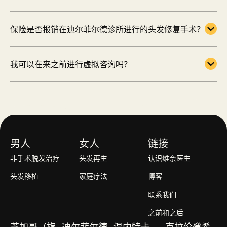
保险是否报销在迪尔菲尔德诊所进行的头发修复手术？
我可以在来之前进行虚拟咨询吗？
男人
女人
链接
非手术脱发治疗
头发再生
认识维奈医生
头发移植
家庭疗法
博客
联系我们
之前和之后
芝加哥（旗
迪尔菲尔德
温内特卡
克拉伦登希