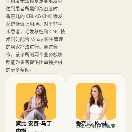
在植发无法恢复足够毛发以
达到患者所需的浓密度时，
香奈儿的 CRLAB CNC 假发
系统便派上用场。对于非手
术患者，毛发移植和 CNC 技
术同时配合 Vinay 医生管理
的居家疗法进行。通过合
作，该诊所的两个业务板块
都能为患者提供比单独提供
的更多帮助。.
黛比·安赛-马丁
香奈儿· Kwak
CRLAB 数控系统专
内斯