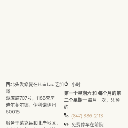
西北头发修复在HairLab芝加
小时
哥
第一个星期六
和
每个月的第
湖库路707号，118B套房
三个星期一
每月一次，凭预
迪尔菲尔德，伊利诺伊州
约
60015
(847) 386-2113
服务于莱克县和北岸地区，
免费停车在前院