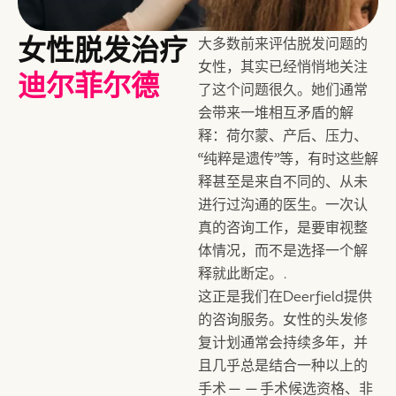
能在一个更强的起点上进
行。.
女性脱发治疗
大多数前来评估脱发问题的
女性，其实已经悄悄地关注
迪尔菲尔德
了这个问题很久。她们通常
会带来一堆相互矛盾的解
释：荷尔蒙、产后、压力、
“纯粹是遗传”等，有时这些解
释甚至是来自不同的、从未
进行过沟通的医生。一次认
真的咨询工作，是要审视整
体情况，而不是选择一个解
释就此断定。.
这正是我们在Deerfield提供
的咨询服务。女性的头发修
复计划通常会持续多年，并
且几乎总是结合一种以上的
手术——手术候选资格、非