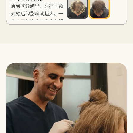
之下。对于还未准备好接
计、毛囊单位数量预测，
患者就诊越早，医疗干预
受手术、希望推迟手术，
以及脱发在未来十年内可
对预后的影响就越大。一
或者病情对再生治疗反应
能的发展趋势。Vinay医
套真正的治疗方案应包括
良好的男性患者，ACS 是
生亲自为每位患者在头皮
美国食品药品监督管理局
一种能够让患者在不确定
上设计发际线。.
（FDA）批准的药物、处
就医前有充分时间进行规
方方案、根据具体情况选
划的治疗方法。.
用的合适非处方药，以及
营养调整。关键在于随
访：这种有条不紊的监
测，将持续的医疗管理与
柜台递出的处方区分开
来。.
对于那些早期就医的男
性，医疗管理通常能完成
大部分工作。对于病情更
晚期的男性，它可以稳定
病情，使接下来的治疗都