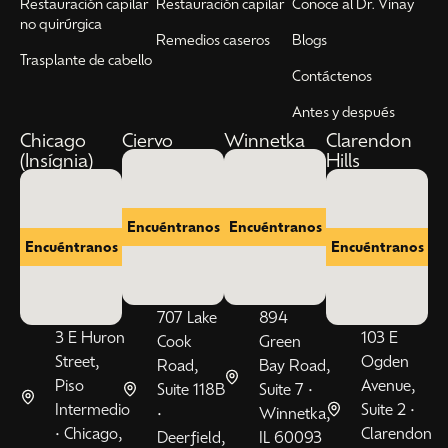
Restauración capilar
Restauración capilar
Conoce al Dr. Vinay
no quirúrgica
Remedios caseros
Blogs
Trasplante de cabello
Contáctenos
Antes y después
Chicago
Ciervo
Winnetka
Clarendon
(Insígnia)
Hills
Encuéntranos
Encuéntranos
Encuéntranos
Encuéntranos
707 Lake
894
3 E Huron
103 E
Cook
Green
Street,
Ogden
Road,
Bay Road,
Piso
Avenue,
Suite 118B
Suite 7 •
Intermedio
Suite 2 •
•
Winnetka,
• Chicago,
Clarendon
Deerfield,
IL 60093