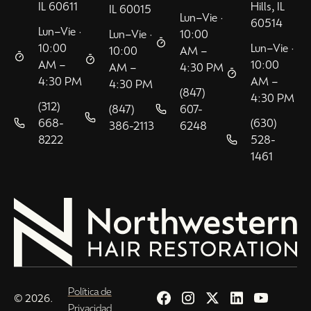
IL 60611
Hills, IL
IL 60015
Lun–Vie ·
60514
Lun–Vie ·
Lun–Vie ·
10:00
10:00
Lun–Vie ·
10:00
AM –
AM –
10:00
AM –
4:30 PM
4:30 PM
AM –
4:30 PM
(847)
4:30 PM
(312)
(847)
607-
668-
(630)
386-2113
6248
8222
528-
1461
Política de
© 2026.
Privacidad