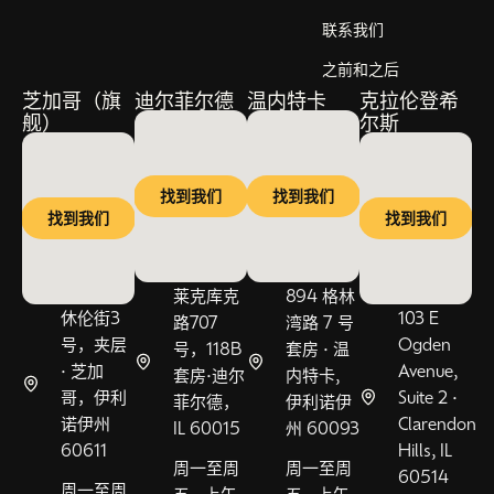
联系我们
之前和之后
芝加哥（旗
迪尔菲尔德
温内特卡
克拉伦登希
舰）
尔斯
找到我们
找到我们
找到我们
找到我们
莱克库克
894 格林
休伦街3
103 E
路707
湾路 7 号
号，夹层
Ogden
号，118B
套房 • 温
• 芝加
Avenue,
套房•迪尔
内特卡,
哥，伊利
Suite 2 •
菲尔德，
伊利诺伊
诺伊州
Clarendon
IL 60015
州 60093
60611
Hills, IL
周一至周
周一至周
60514
周一至周