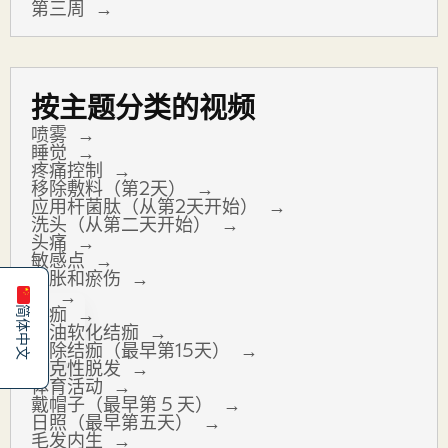
第三周
按主题分类的视频
喷雾
睡觉
疼痛控制
移除敷料（第2天）
应用杆菌肽（从第2天开始）
洗头（从第二天开始）
Español
头痛
English
敏感点
肿胀和瘀伤
痒
结痂
简体中文
涂油软化结痂
去除结痂（最早第15天）
休克性脱发
体育活动
戴帽子（最早第 5 天）
日照（最早第五天）
毛发内生