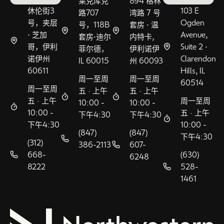
莱克库克
894 格林
休伦街3
103 E
路707
湾路 7 号
号，夹层
Ogden
号，118B
套房 • 温
• 芝加
Avenue,
套房•迪尔
内特卡,
哥，伊利
Suite 2 •
菲尔德，
伊利诺伊
诺伊州
Clarendon
IL 60015
州 60093
60611
Hills, IL
周一至周
周一至周
60514
周一至周
五 · 上午
五 · 上午
五 · 上午
周一至周
10:00 -
10:00 -
10:00 -
五 · 上午
下午4:30
下午4:30
下午4:30
10:00 -
(847)
(847)
下午4:30
(312)
386-2113
607-
668-
(630)
6248
8222
528-
1461